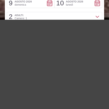
9
10
AGOSTO 2026
AGOSTO 2026
domenica
lunedì
2
ADULTI:
Camere: 1
modifica/cancella una prenotazione
Codice promo:
FAMILY PLACE
WIFI ZONE
BREAKFAST
RISTORANTE & BAR
BUFFET
PET FRIENDLY
SALE MEETING
FITNESS ROOM
PARCHEGGIO