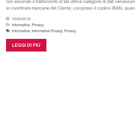
non essendo il trattamento di tali ultime categorie di dati necessar
le coordinate bancarie del Cliente, compreso il codice IBAN, qualora
10/04/2018
Informative
,
Privacy
Informativa
,
Informativa Privacy
,
Privacy
LEGGI DI PIÙ