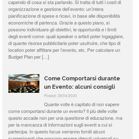
capendo di cosa si sta parlando. Si tratta di tutti i costi di
organizzazione e gestione dell’evento: un’intera
pianificazione di spese e ricavi, in base alle disponibilità
economiche di partenza. Grazie a questo piano, si
possono individuare gli obiettivi, le opportunità e i limiti
degli eventi come: quali speaker o artisti poter ingaggiare,
di quante risorse pubblicitarie poter usufruire, che tipo di
location poter affittare per l’evento, etc. Per calcolare un
Budget Plan per […]
Come Comportarsi durante
un Evento: alcuni consigli
Posted: 28/04/2020
Quante volte è capitato di non sapere
come comportarsi durante un evento? Il più delle volte
questo accade non per una questione di educazione, ma
per la mancanza di informazioni sugli eventi a cui si
partecipa. In questo focus verranno forniti alcuni
suggerimenti che possono essere ritenuti universali su