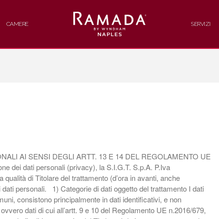
CAMERE
SERVIZI
Hotel Napoli con Centro Congressi
Ramada Napoli
CENTRO CONGRESSI
RISTORANTE
NALI AI SENSI DEGLI ARTT. 13 E 14 DEL REGOLAMENTO UE
CAMERE
e dei dati personali (privacy), la S.I.G.T. S.p.A. P.Iva
qualità di Titolare del trattamento (d’ora in avanti, anche
ei dati personali. 1) Categorie di dati oggetto del trattamento I dati
muni, consistono principalmente in dati identificativi, e non
i, ovvero dati di cui all’artt. 9 e 10 del Regolamento UE n.2016/679,
SERVIZI