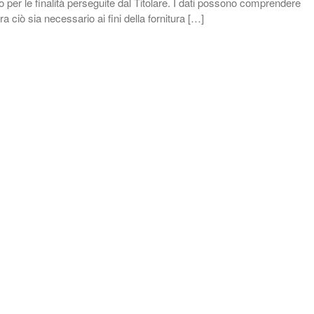
io per le finalità perseguite dal Titolare. I dati possono comprendere
 ciò sia necessario ai fini della fornitura […]
OFFERTE
BLOG
CONTATTI